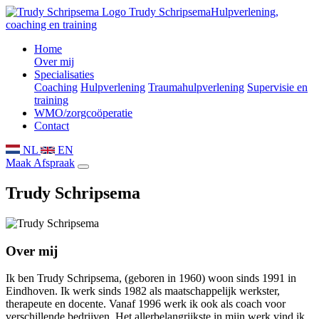
Trudy Schripsema
Hulpverlening,
coaching en training
Home
Over mij
Specialisaties
Coaching
Hulpverlening
Traumahulpverlening
Supervisie en
training
WMO/zorgcoöperatie
Contact
NL
EN
Maak Afspraak
Trudy Schripsema
Over mij
Ik ben Trudy Schripsema, (geboren in 1960) woon sinds 1991 in
Eindhoven. Ik werk sinds 1982 als maatschappelijk werkster,
therapeute en docente. Vanaf 1996 werk ik ook als coach voor
verschillende bedrijven. Het allerbelangrijkste in mijn werk vind ik