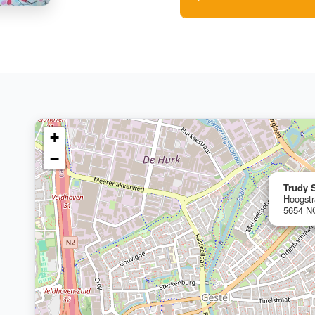
+
−
Trudy 
Hoogstr
5654 N