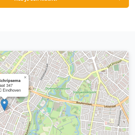
×
Schripsema
aat 347
C Eindhoven