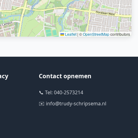
Leaflet
|
©
OpenStreetMap
contributors
acy
Contact opnemen
📞 Tel: 040-2573214
✉️ info@trudy-schripsema.nl