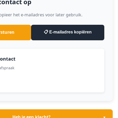
contact op
opieer het e-mailadres voor later gebruik.
rsturen
📋 E-mailadres kopiëren
contact
 afspraak
Heb je een klacht?